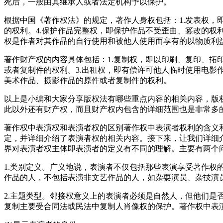
死后，一般由其继承人或者法定机构予以保护。
根据中国《著作权法》的规定，著作人身权包括：1.发表权，
的权利。4.保护作品完整权，即保护作品不受歪曲、篡改的
权是作者对其作品的自行使用和被他人使用而享有的以物质利
著作财产权的内容具体包括：1.复制权，即以印刷、复印、拓
或者复制件的权利。3.出租权，即有偿许可他人临时使用电影
美术作品、摄影作品的原件或者复制件的权利。
以上是小编和大家分享版权法有哪些重点内容的相关内容，版
此以外还有财产权，而且财产权内包含的详细范围也是非常多
著作权中表演权和表演者权的区别著作权中表演者权利的含义
定，并详细介绍了表演者权的相关内容。接下来，让我们详细
界对表演者权主体即表演者的定义有不同的理解。主要有两个问
1.类别定义。广义地说，表演者不仅包括那些表演享受著作
作品的人，不包括表演非文艺作品的人，如杂耍演员、杂技演
2.主题类型。邻接权意义上的表演者必须是自然人，但他们
复制主要受合同法或民法中复制人肖像权的保护。著作权中表