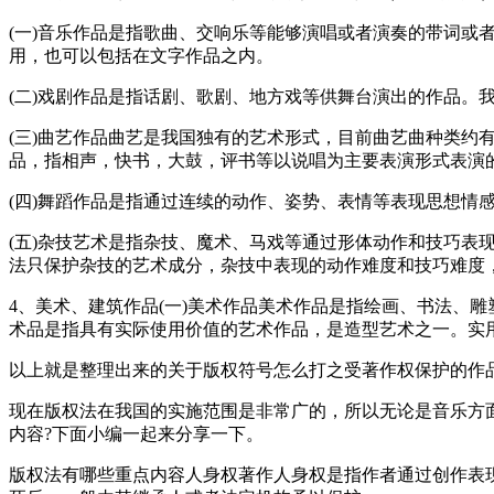
(一)音乐作品是指歌曲、交响乐等能够演唱或者演奏的带词
用，也可以包括在文字作品之内。
(二)戏剧作品是指话剧、歌剧、地方戏等供舞台演出的作品。
(三)曲艺作品曲艺是我国独有的艺术形式，目前曲艺曲种类约
品，指相声，快书，大鼓，评书等以说唱为主要表演形式表演
(四)舞蹈作品是指通过连续的动作、姿势、表情等表现思想
(五)杂技艺术是指杂技、魔术、马戏等通过形体动作和技巧
法只保护杂技的艺术成分，杂技中表现的动作难度和技巧难度
4、美术、建筑作品(一)美术作品美术作品是指绘画、书法、
术品是指具有实际使用价值的艺术作品，是造型艺术之一。实
以上就是整理出来的关于版权符号怎么打之受著作权保护的作
现在版权法在我国的实施范围是非常广的，所以无论是音乐方
内容?下面小编一起来分享一下。
版权法有哪些重点内容人身权著作人身权是指作者通过创作表