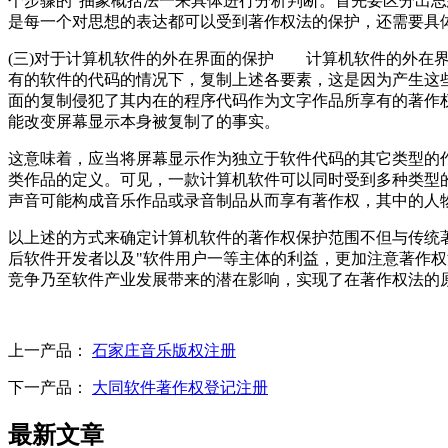
个步骤的"抽象概括法一来具体进行分析判断。首先要区分出思想
是每一个对思想的表达都可以受到著作权法的保护，还需要具
(三)对于计算机软件的外在界面的保护 计算机软件的外在
有的软件的代码的情况下，复制上述各要素，这是因为产生这
面的复制侵犯了其内在的程序代码作为文字作品所享有的著作
能改变屏幕显示本身被复制了的事实。
这意味着，应当将屏幕显示作为独立于软件代码的其它类型的
类作品的定义。可见，一款计算机软件可以同时受到多种类型
声音可能构成音乐作品或录音制品从而享有著作权，其中的
以上述的方式来确定计算机软件的著作权保护范围不但与传统著
后软件开发者以及"软件用户一等主体的利益，更加注意著作
竞争乃至软件产业发展带来的潜在影响，实现了在著作权法的
上一产品：
石家庄音乐版权注册
下一产品：
大同软件著作权登记注册
最新文章